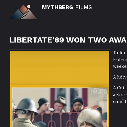
MYTHBERG
FILMS
LIBERTATE'89 WON TWO AW
Tudor 
Federa
weeke
A hétv
A Cott
a Krit
című t