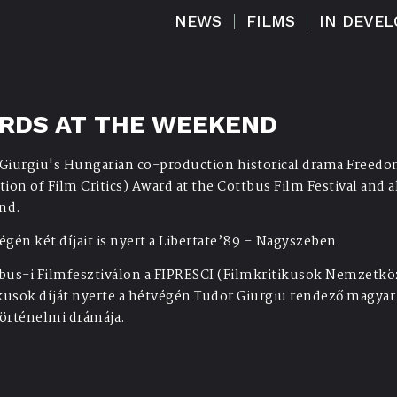
NEWS
FILMS
IN DEVE
ARDS AT THE WEEKEND
Giurgiu's Hungarian co-production historical drama Freedom
tion of Film Critics) Award at the Cottbus Film Festival and als
nd.
égén két díjait is nyert a Libertate’89 – Nagyszeben
bus-i Filmfesztiválon a FIPRESCI (Filmkritikusok Nemzetközi
ikusok díját nyerte a hétvégén Tudor Giurgiu rendező magya
örténelmi drámája.